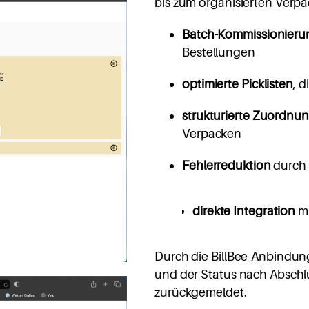
bis zum organisierten Verpa
Batch-Kommissionieru
Bestellungen
optimierte Picklisten
, 
strukturierte Zuordnu
Verpacken
Fehlerreduktion
durch 
direkte Integration
m
Durch die BillBee-Anbindu
und der Status nach Absch
zurückgemeldet.