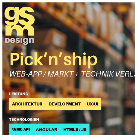
Zum
Inhalt
springen
Pick’n’ship
WEB-APP /
MARKT + TECHNIK VER
LEISTUNG
ARCHITEKTUR
DEVELOPMENT
UX/UI
TECHNOLOGIEN
WEB-API
ANGULAR
HTML5 / JS