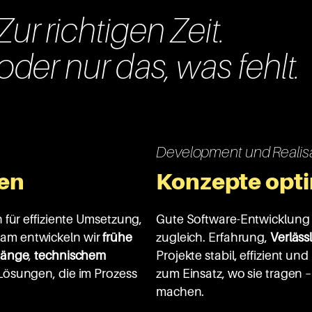
ur richtigen Zeit.
oder nur das, was fehlt.
Development und Realis
len
Konzepte opt
 für effiziente Umsetzung,
Gute Software-Entwicklung i
am entwickeln wir
frühe
zugleich. Erfahrung,
Verlässl
änge
,
technischem
Projekte stabil, effizient un
Lösungen, die im Prozess
zum Einsatz, wo sie tragen 
machen.