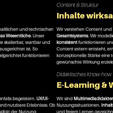
Content & Struktur
Inhalte wirk
haltlichen und technischen
Wir verstehen Content und 
das Wesentliche
. Unser
Gesamtsystems
. Wir modelli
ie skalierbar, wartbar und
konsistent
funktionieren u
usgerichtet ist. So
Content extern entsteht, er
elgerichtet funktionieren
konzeptionelle Stärke eine 
gewünschte Wirkung erziel
Didaktisches Know-how
E-Learning & 
enfalls begeistern.
UX/UI-
Wir sind
Multimediadidakte
 und nutzbare Erlebnisse. Ob
Nutzungssituationen.
Inhal
alität der Nutzung
und freiem Lernen gezeichn