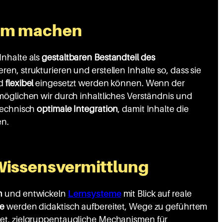
sam machen
Inhalte als
gestaltbaren Bestandteil des
eren, strukturieren und erstellen Inhalte so, dass sie
nd
flexibel
eingesetzt werden können. Wenn der
möglichen wir durch inhaltliches Verständnis und
technisch
optimale Integration
, damit Inhalte die
en.
Wissensvermittlung
n
und entwickeln
Lernsysteme
mit Blick auf reale
te
werden didaktisch aufbereitet, Wege zu geführtem
et, zielgruppentaugliche Mechanismen für