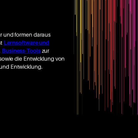
er und formen daraus
st
Lernsoftware und
,
Business-Tools
zur
 sowie die Entwicklung von
und Entwicklung.