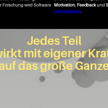
r Forschung wird Software
Motivation
,
Feedback
und
S
Lernsoftware
.
Jedes Teil
irkt mit eigener Kra
auf das große Ganz