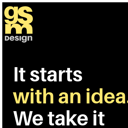
Zum
Inhalt
springen
It starts
with an idea
We take it