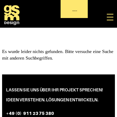
Kategorie:
Zum
Inhalt
LERNSOFTWARE
springen
Es wurde leider nichts gefunden. Bitte versuche eine Suche
mit anderen Suchbegriffen.
LASSEN SIE UNS ÜBER IHR PROJEKT SPRECHEN
!
IDEEN VERSTEHEN. LÖSUNGEN ENTWICKELN.
+49 (0) 911 23 75 380