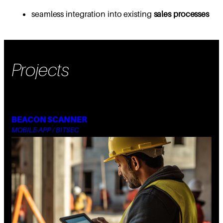
seamless integration into existing
sales processes
Projects
BEACON SCANNER
MOBILE-APP / BITSEC